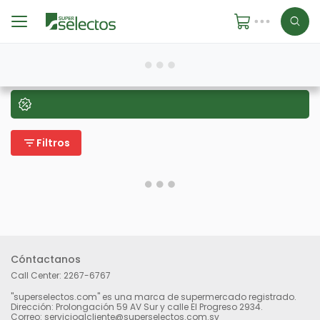
filter_list
Filtros
Cóntactanos
Call Center:
2267-6767
"superselectos.com" es una marca de supermercado registrado.
Dirección: Prolongación 59 AV Sur y calle El Progreso 2934.
Correo: servicioalcliente@superselectos.com.sv