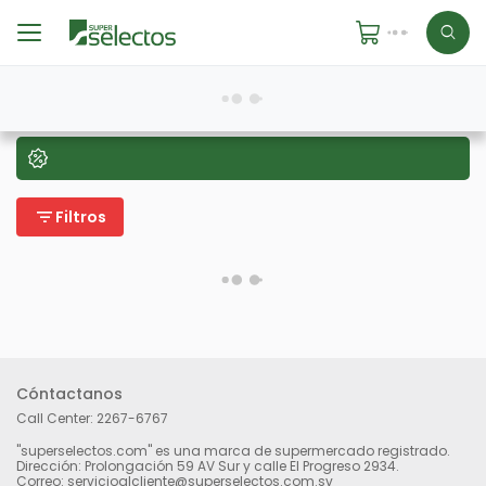
filter_list
Filtros
Cóntactanos
Call Center:
2267-6767
"superselectos.com" es una marca de supermercado registrado.
Dirección: Prolongación 59 AV Sur y calle El Progreso 2934.
Correo: servicioalcliente@superselectos.com.sv