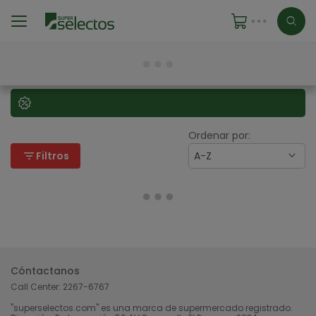
Ordenar por:
filter_list
Filtros
A-Z
Cóntactanos
Call Center:
2267-6767
"superselectos.com" es una marca de supermercado registrado.