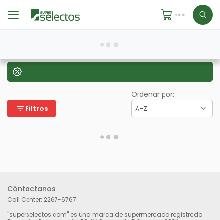
Ordenar por:
filter_list
Filtros
A-Z
Cóntactanos
Call Center:
2267-6767
"superselectos.com" es una marca de supermercado registrado.