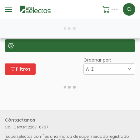
Ordenar por:
filter_list
Filtros
A-Z
Cóntactanos
Call Center:
2267-6767
"superselectos.com" es una marca de supermercado registrado.