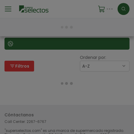
Ordenar por:
filter_list
Filtros
A-Z
Cóntactanos
Call Center:
2267-6767
"superselectos.com" es una marca de supermercado registrado.