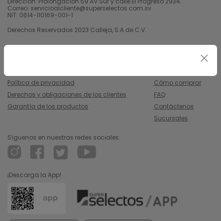
Dirección: Prolongación 59 AV Sur y calle El Progreso 2934.
Correo: servicioalcliente@superselectos.com.sv
NIT: 0614-110169-001-1
Derechos Reservados 2023 Calleja, S.A de C.V.
Legal
Información
Uso y condiciones
Nosotros
Política de privacidad
Cómo comprar
Derechos y obligaciones de los clientes
FAQ
Garantía de los productos
Contáctenos
Sucursales
Síguenos en nuestras redes sociales
¡Descarga la App!