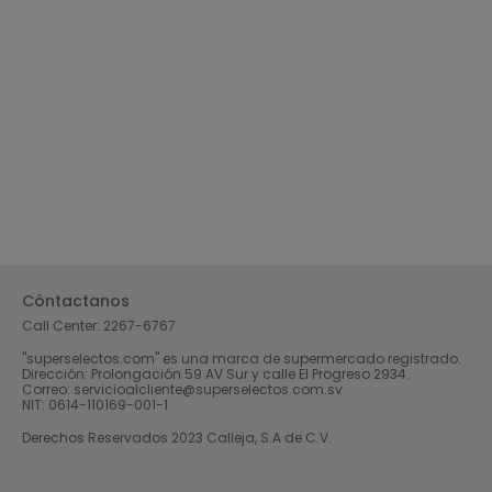
Cóntactanos
Call Center:
2267-6767
"superselectos.com" es una marca de supermercado registrado.
Dirección: Prolongación 59 AV Sur y calle El Progreso 2934.
Correo: servicioalcliente@superselectos.com.sv
NIT: 0614-110169-001-1
Derechos Reservados 2023 Calleja, S.A de C.V.