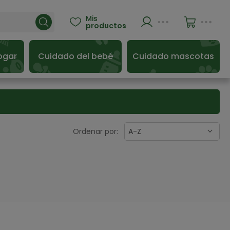
Mis

productos
ogar
Cuidado del bebé
Cuidado mascotas
Ordenar por:
A-Z