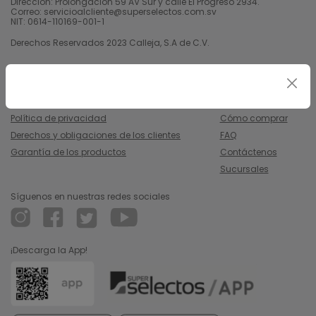
Dirección: Prolongación 59 AV Sur y calle El Progreso 2934.
Correo: servicioalcliente@superselectos.com.sv
NIT: 0614-110169-001-1
Derechos Reservados 2023 Calleja, S.A de C.V.
Legal
Información
Uso y condiciones
Nosotros
Política de privacidad
Cómo comprar
Derechos y obligaciones de los clientes
FAQ
Garantía de los productos
Contáctenos
Sucursales
Síguenos en nuestras redes sociales
¡Descarga la App!