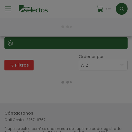
Ordenar por:
filter_list
Filtros
A-Z
Cóntactanos
Call Center:
2267-6767
"superselectos.com" es una marca de supermercado registrado.