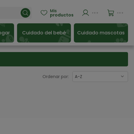
Mis

productos
ogar
Cuidado del bebé
Cuidado mascotas
Ordenar por:
A-Z