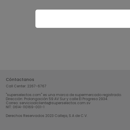
Cóntactanos
Call Center:
2267-6767
"superselectos.com" es una marca de supermercado registrado.
Dirección: Prolongación 59 AV Sur y calle El Progreso 2934.
Correo: servicioalcliente@superselectos.com.sv
NIT: 0614-110169-001-1
Derechos Reservados 2023 Calleja, S.A de C.V.