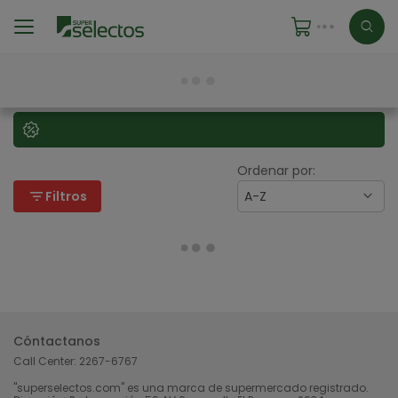
Ordenar por:
filter_list
Filtros
A-Z
Cóntactanos
Call Center:
2267-6767
"superselectos.com" es una marca de supermercado registrado.