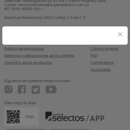
Dirección: Prolongación 59 AV Sur y calle El Progreso 2934.
Correo: servicioalcliente@superselectos.com.sv
NIT: 0614-110169-001-1
Derechos Reservados 2023 Calleja, S.A de C.V.
Legal
Información
Uso y condiciones
Nosotros
Política de privacidad
Cómo comprar
Derechos y obligaciones de los clientes
FAQ
Garantía de los productos
Contáctenos
Sucursales
Síguenos en nuestras redes sociales
¡Descarga la App!