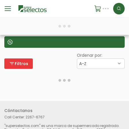
Ordenar por:
filter_list
Filtros
A-Z
Cóntactanos
Call Center:
2267-6767
"superselectos.com" es una marca de supermercado registrado.