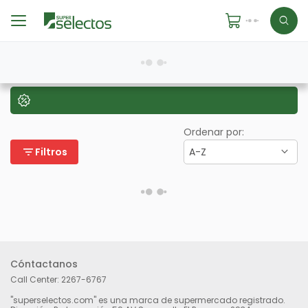
Ordenar por:
filter_list
Filtros
A-Z
Cóntactanos
Call Center:
2267-6767
"superselectos.com" es una marca de supermercado registrado.