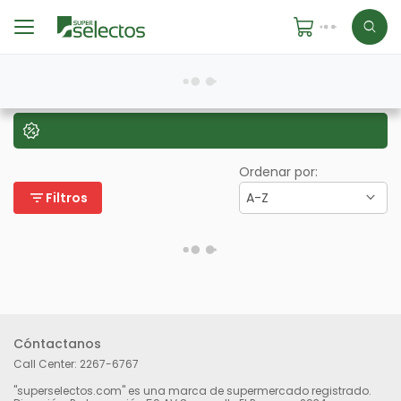
Ordenar por:
filter_list
Filtros
A-Z
Cóntactanos
Call Center:
2267-6767
"superselectos.com" es una marca de supermercado registrado.