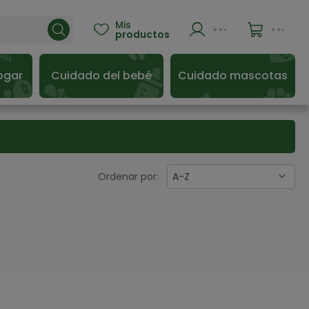
Mis

productos
ogar
Cuidado del bebé
Cuidado mascotas
Ordenar por:
A-Z