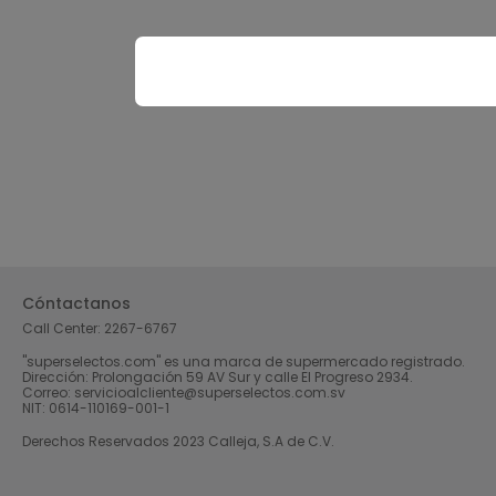
Cóntactanos
Call Center:
2267-6767
"superselectos.com" es una marca de supermercado registrado.
Dirección: Prolongación 59 AV Sur y calle El Progreso 2934.
Correo: servicioalcliente@superselectos.com.sv
NIT: 0614-110169-001-1
Derechos Reservados 2023 Calleja, S.A de C.V.