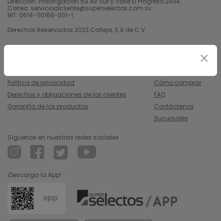
Dirección: Prolongación 59 AV Sur y calle El Progreso 2934.
Correo: servicioalcliente@superselectos.com.sv
NIT: 0614-110169-001-1
Derechos Reservados 2023 Calleja, S.A de C.V.
Legal
Información
Uso y condiciones
Nosotros
Política de privacidad
Cómo comprar
Derechos y obligaciones de los clientes
FAQ
Garantía de los productos
Contáctenos
Sucursales
Síguenos en nuestras redes sociales
¡Descarga la App!