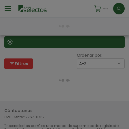
Ordenar por:
filter_list
Filtros
A-Z
Cóntactanos
Call Center:
2267-6767
"superselectos.com" es una marca de supermercado registrado.