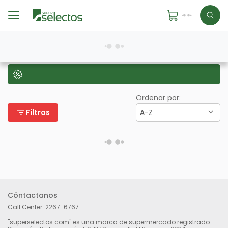
Ordenar por:
filter_list
Filtros
A-Z
Cóntactanos
Call Center:
2267-6767
"superselectos.com" es una marca de supermercado registrado.