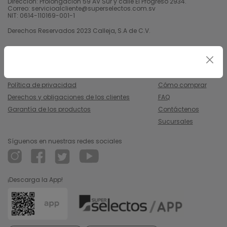
Dirección: Prolongación 59 AV Sur y calle El Progreso 2934.
Correo: servicioalcliente@superselectos.com.sv
NIT: 0614-110169-001-1
Derechos Reservados 2023 Calleja, S.A de C.V.
Legal
Información
Uso y condiciones
Nosotros
Política de privacidad
Cómo comprar
Derechos y obligaciones de los clientes
FAQ
Garantía de los productos
Contáctenos
Sucursales
Síguenos en nuestras redes sociales
¡Descarga la App!