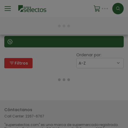
Ordenar por:
filter_list
Filtros
A-Z
Cóntactanos
Call Center:
2267-6767
"superselectos.com" es una marca de supermercado registrado.