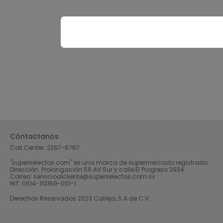
Cóntactanos
Call Center:
2267-6767
"superselectos.com" es una marca de supermercado registrado.
Dirección: Prolongación 59 AV Sur y calle El Progreso 2934.
Correo: servicioalcliente@superselectos.com.sv
NIT: 0614-110169-001-1
Derechos Reservados 2023 Calleja, S.A de C.V.