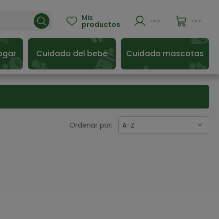
Mis

productos
ogar
Cuidado del bebé
Cuidado mascotas
Ordenar por:
A-Z