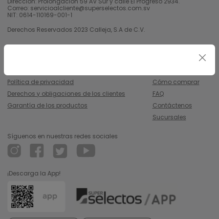
Dirección: Prolongación 59 AV Sur y calle El Progreso 2934.
Correo: servicioalcliente@superselectos.com.sv
NIT: 0614-110169-001-1
Derechos Reservados 2023 Calleja, S.A de C.V.
Legal
Información
Uso y condiciones
Nosotros
Política de privacidad
Cómo comprar
Derechos y obligaciones de los clientes
FAQ
Garantía de los productos
Contáctenos
Sucursales
Síguenos en nuestras redes sociales
¡Descarga la App!