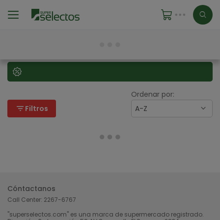
Ordenar por:
filter_list
Filtros
A-Z
Cóntactanos
Call Center:
2267-6767
"superselectos.com" es una marca de supermercado registrado.