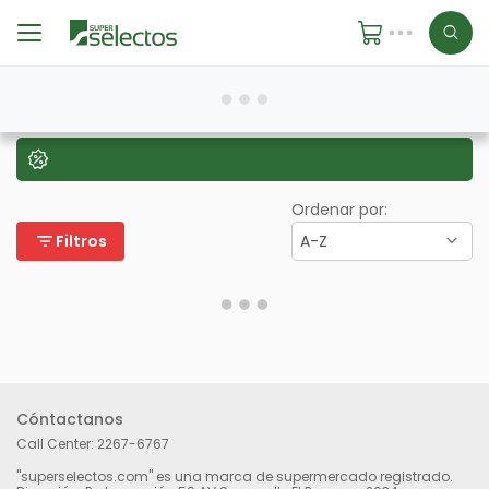
Ordenar por:
filter_list
Filtros
A-Z
Cóntactanos
Call Center:
2267-6767
"superselectos.com" es una marca de supermercado registrado.