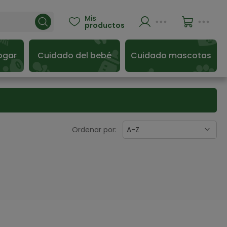
Mis

productos
ogar
Cuidado del bebé
Cuidado mascotas
Ordenar por:
A-Z