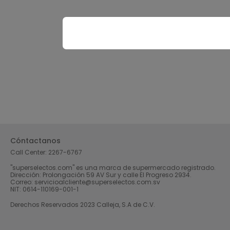
Cóntactanos
Call Center:
2267-6767
"superselectos.com" es una marca de supermercado registrado.
Dirección: Prolongación 59 AV Sur y calle El Progreso 2934.
Correo: servicioalcliente@superselectos.com.sv
NIT: 0614-110169-001-1
Derechos Reservados 2023 Calleja, S.A de C.V.