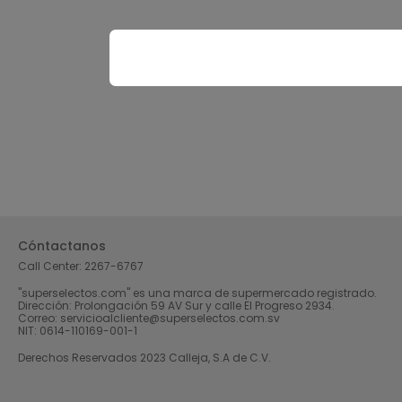
Cóntactanos
Call Center:
2267-6767
"superselectos.com" es una marca de supermercado registrado.
Dirección: Prolongación 59 AV Sur y calle El Progreso 2934.
Correo: servicioalcliente@superselectos.com.sv
NIT: 0614-110169-001-1
Derechos Reservados 2023 Calleja, S.A de C.V.