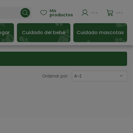
Mis

productos
ogar
Cuidado del bebé
Cuidado mascotas
Ordenar por:
A-Z