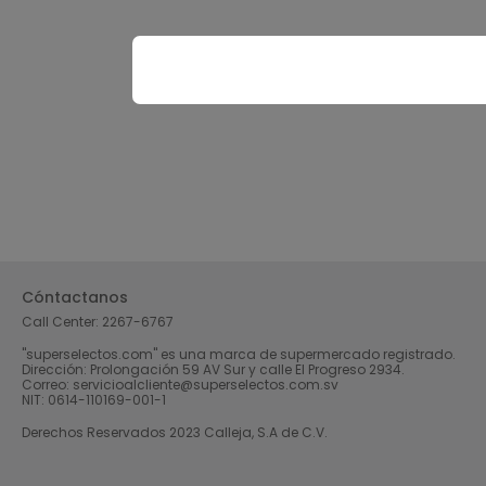
Cóntactanos
Call Center:
2267-6767
"superselectos.com" es una marca de supermercado registrado.
Dirección: Prolongación 59 AV Sur y calle El Progreso 2934.
Correo: servicioalcliente@superselectos.com.sv
NIT: 0614-110169-001-1
Derechos Reservados 2023 Calleja, S.A de C.V.