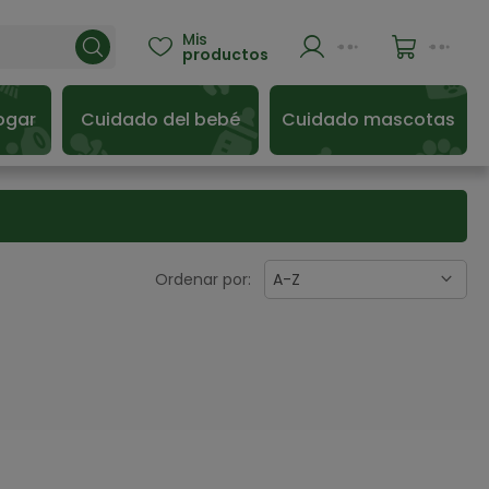
Mis

productos
ogar
Cuidado del bebé
Cuidado mascotas
Ordenar por:
A-Z