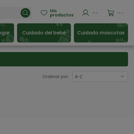
Mis

productos
ogar
Cuidado del bebé
Cuidado mascotas
Ordenar por:
A-Z