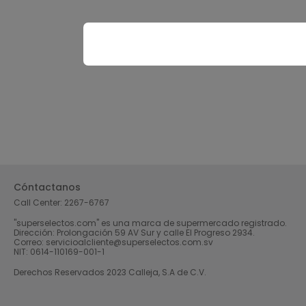
Cóntactanos
Call Center:
2267-6767
"superselectos.com" es una marca de supermercado registrado.
Dirección: Prolongación 59 AV Sur y calle El Progreso 2934.
Correo: servicioalcliente@superselectos.com.sv
NIT: 0614-110169-001-1
Derechos Reservados 2023 Calleja, S.A de C.V.