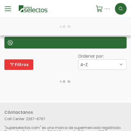
Ordenar por:
filter_list
Filtros
A-Z
Cóntactanos
Call Center:
2267-6767
"superselectos.com" es una marca de supermercado registrado.