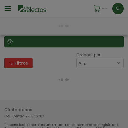
Ordenar por:
filter_list
Filtros
A-Z
Cóntactanos
Call Center:
2267-6767
"superselectos.com" es una marca de supermercado registrado.