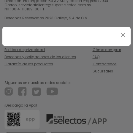
Dirección: Prolongación 59 AV Sur y calle El Progreso 2934.
Correo: servicioalcliente@superselectos.com.sv
NIT: 0614-110169-001-1
Derechos Reservados 2023 Calleja, S.A de C.V.
Legal
Información
Uso y condiciones
Nosotros
Política de privacidad
Cómo comprar
Derechos y obligaciones de los clientes
FAQ
Garantía de los productos
Contáctenos
Sucursales
Síguenos en nuestras redes sociales
¡Descarga la App!