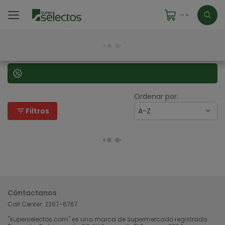
Ordenar por:
filter_list
Filtros
A-Z
Cóntactanos
Call Center:
2267-6767
"superselectos.com" es una marca de supermercado registrado.