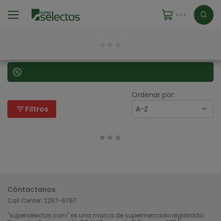
Ordenar por:
filter_list
Filtros
A-Z
Cóntactanos
Call Center:
2267-6767
"superselectos.com" es una marca de supermercado registrado.