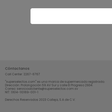
Cóntactanos
Call Center:
2267-6767
"superselectos.com" es una marca de supermercado registrado.
Dirección: Prolongación 59 AV Sur y calle El Progreso 2934.
Correo: servicioalcliente@superselectos.com.sv
NIT: 0614-110169-001-1
Derechos Reservados 2023 Calleja, S.A de C.V.