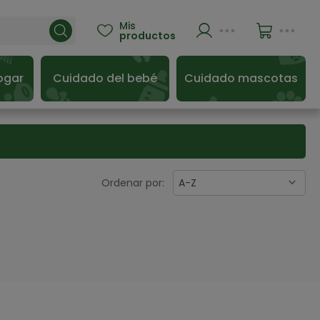
Mis

productos
ogar
Cuidado del bebé
Cuidado mascotas
Ordenar por:
A-Z