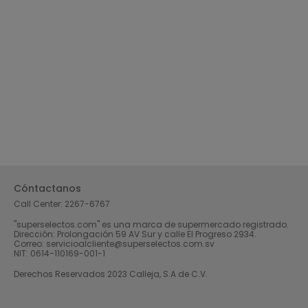
Cóntactanos
Call Center:
2267-6767
"superselectos.com" es una marca de supermercado registrado.
Dirección: Prolongación 59 AV Sur y calle El Progreso 2934.
Correo: servicioalcliente@superselectos.com.sv
NIT: 0614-110169-001-1
Derechos Reservados 2023 Calleja, S.A de C.V.