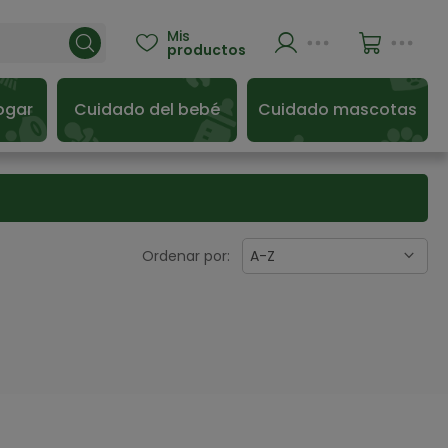
Mis

productos
ogar
Cuidado del bebé
Cuidado mascotas
Ordenar por:
A-Z