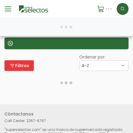
Ordenar por:
filter_list
Filtros
A-Z
Cóntactanos
Call Center:
2267-6767
"superselectos.com" es una marca de supermercado registrado.