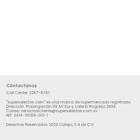
Cóntactanos
Call Center:
2267-6767
"superselectos.com" es una marca de supermercado registrado.
Dirección: Prolongación 59 AV Sur y calle El Progreso 2934.
Correo: servicioalcliente@superselectos.com.sv
NIT: 0614-110169-001-1
Derechos Reservados 2023 Calleja, S.A de C.V.