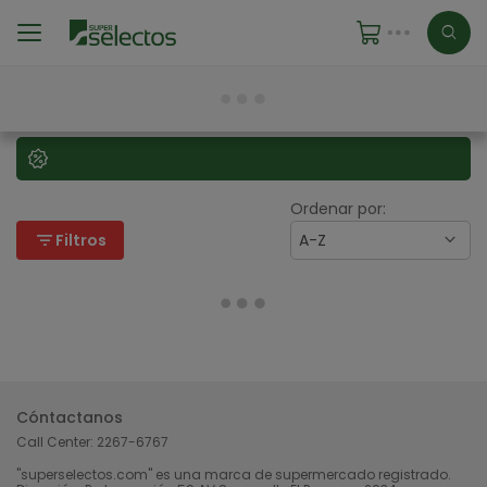
Ordenar por:
filter_list
Filtros
A-Z
Cóntactanos
Call Center:
2267-6767
"superselectos.com" es una marca de supermercado registrado.