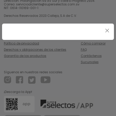
Dirección: Prolongación 59 AV Sur y calle El Progreso 2934.
Correo: servicioalcliente@superselectos.com.sv
NIT: 0614-110169-001-1
Derechos Reservados 2023 Calleja, S.A de C.V.
Legal
Información
Uso y condiciones
Nosotros
Política de privacidad
Cómo comprar
Derechos y obligaciones de los clientes
FAQ
Garantía de los productos
Contáctenos
Sucursales
Síguenos en nuestras redes sociales
¡Descarga la App!