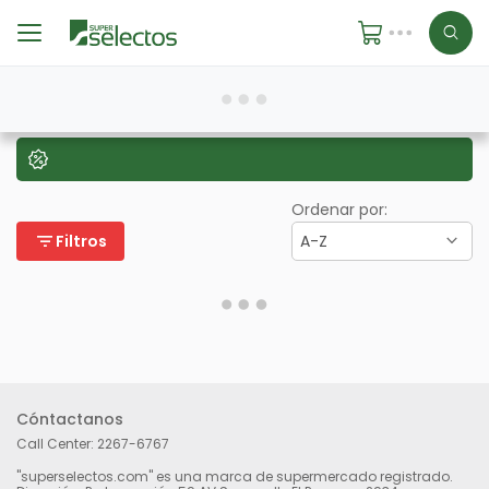
Ordenar por:
filter_list
Filtros
A-Z
Cóntactanos
Call Center:
2267-6767
"superselectos.com" es una marca de supermercado registrado.