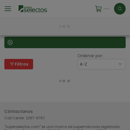
Ordenar por:
filter_list
Filtros
A-Z
Cóntactanos
Call Center:
2267-6767
"superselectos.com" es una marca de supermercado registrado.