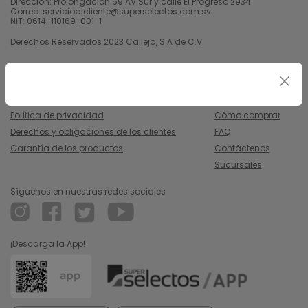
Dirección: Prolongación 59 AV Sur y calle El Progreso 2934.
Correo: servicioalcliente@superselectos.com.sv
NIT: 0614-110169-001-1
Derechos Reservados 2023 Calleja, S.A de C.V.
Legal
Información
Uso y condiciones
Nosotros
Política de privacidad
Cómo comprar
Derechos y obligaciones de los clientes
FAQ
Garantía de los productos
Contáctenos
Sucursales
Síguenos en nuestras redes sociales
¡Descarga la App!