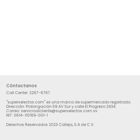
Cóntactanos
Call Center:
2267-6767
"superselectos.com" es una marca de supermercado registrado.
Dirección: Prolongación 59 AV Sur y calle El Progreso 2934.
Correo: servicioalcliente@superselectos.com.sv
NIT: 0614-110169-001-1
Derechos Reservados 2023 Calleja, S.A de C.V.