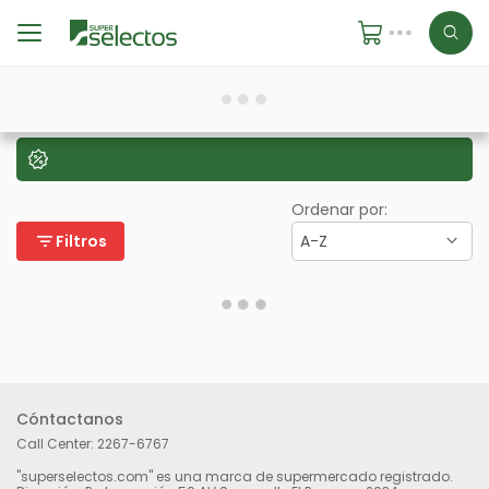
Ordenar por:
filter_list
Filtros
A-Z
Cóntactanos
Call Center:
2267-6767
"superselectos.com" es una marca de supermercado registrado.