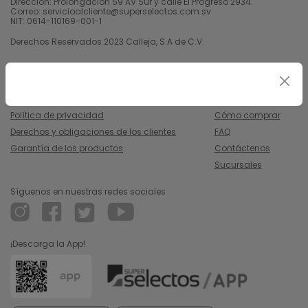
Dirección: Prolongación 59 AV Sur y calle El Progreso 2934.
Correo: servicioalcliente@superselectos.com.sv
NIT: 0614-110169-001-1
Derechos Reservados 2023 Calleja, S.A de C.V.
Legal
Información
Uso y condiciones
Nosotros
Política de privacidad
Cómo comprar
Derechos y obligaciones de los clientes
FAQ
Garantía de los productos
Contáctenos
Sucursales
Síguenos en nuestras redes sociales
¡Descarga la App!