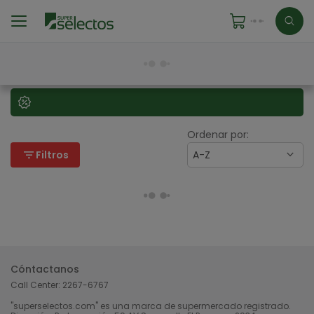
Ordenar por:
filter_list
Filtros
A-Z
Cóntactanos
Call Center:
2267-6767
"superselectos.com" es una marca de supermercado registrado.