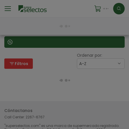
Ordenar por:
filter_list
Filtros
A-Z
Cóntactanos
Call Center:
2267-6767
"superselectos.com" es una marca de supermercado registrado.