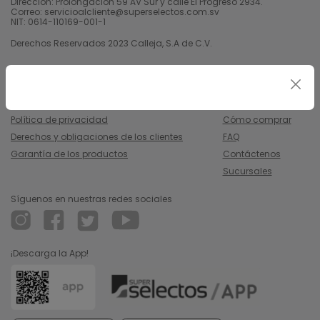
Dirección: Prolongación 59 AV Sur y calle El Progreso 2934.
Correo: servicioalcliente@superselectos.com.sv
NIT: 0614-110169-001-1
Derechos Reservados 2023 Calleja, S.A de C.V.
Legal
Información
Uso y condiciones
Nosotros
Política de privacidad
Cómo comprar
Derechos y obligaciones de los clientes
FAQ
Garantía de los productos
Contáctenos
Sucursales
Síguenos en nuestras redes sociales
¡Descarga la App!