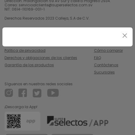
Dirección: Prolongación 59 AV Sur y calle El Progreso 2934.
Correo: servicioalcliente@superselectos.com.sv
NIT: 0614-110169-001-1
Derechos Reservados 2023 Calleja, S.A de C.V.
Legal
Información
Uso y condiciones
Nosotros
Política de privacidad
Cómo comprar
Derechos y obligaciones de los clientes
FAQ
Garantía de los productos
Contáctenos
Sucursales
Síguenos en nuestras redes sociales
¡Descarga la App!