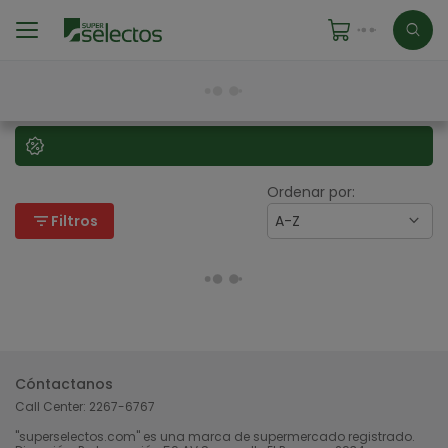
Ordenar por:
filter_list
Filtros
A-Z
Cóntactanos
Call Center:
2267-6767
"superselectos.com" es una marca de supermercado registrado.