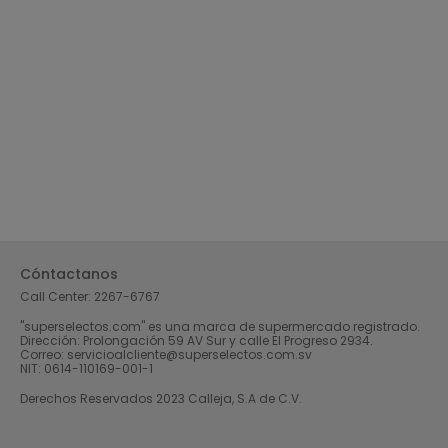
Cóntactanos
Call Center:
2267-6767
"superselectos.com" es una marca de supermercado registrado.
Dirección: Prolongación 59 AV Sur y calle El Progreso 2934.
Correo: servicioalcliente@superselectos.com.sv
NIT: 0614-110169-001-1
Derechos Reservados 2023 Calleja, S.A de C.V.