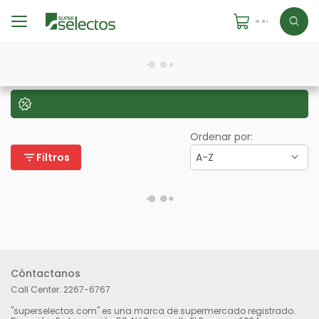
Ordenar por:
filter_list
Filtros
A-Z
Cóntactanos
Call Center:
2267-6767
"superselectos.com" es una marca de supermercado registrado.