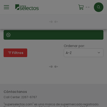
Ordenar por:
filter_list
Filtros
A-Z
Cóntactanos
Call Center:
2267-6767
"superselectos.com" es una marca de supermercado registrado.