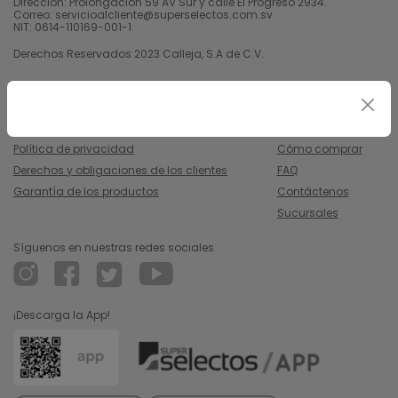
Dirección: Prolongación 59 AV Sur y calle El Progreso 2934.
Correo: servicioalcliente@superselectos.com.sv
NIT: 0614-110169-001-1
Derechos Reservados 2023 Calleja, S.A de C.V.
Legal
Información
Uso y condiciones
Nosotros
Política de privacidad
Cómo comprar
Derechos y obligaciones de los clientes
FAQ
Garantía de los productos
Contáctenos
Sucursales
Síguenos en nuestras redes sociales
¡Descarga la App!