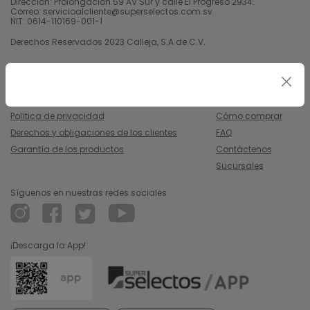
Dirección: Prolongación 59 AV Sur y calle El Progreso 2934.
Correo: servicioalcliente@superselectos.com.sv
NIT: 0614-110169-001-1
Derechos Reservados 2023 Calleja, S.A de C.V.
Legal
Información
Uso y condiciones
Nosotros
Política de privacidad
Cómo comprar
Derechos y obligaciones de los clientes
FAQ
Garantía de los productos
Contáctenos
Sucursales
Síguenos en nuestras redes sociales
¡Descarga la App!