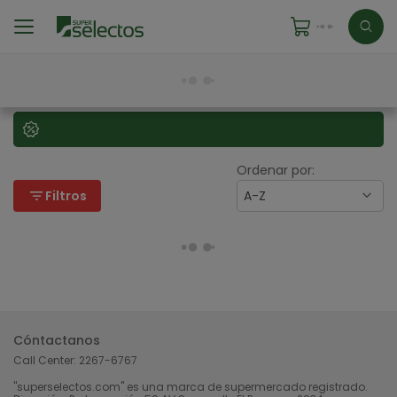
Ordenar por:
filter_list
Filtros
A-Z
Cóntactanos
Call Center:
2267-6767
"superselectos.com" es una marca de supermercado registrado.