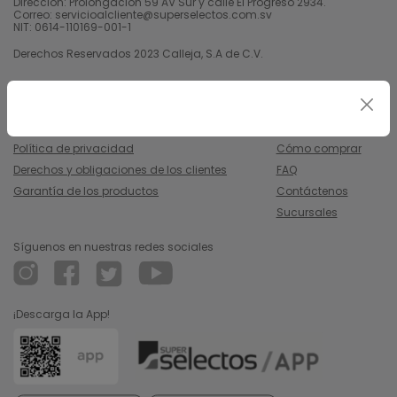
Dirección: Prolongación 59 AV Sur y calle El Progreso 2934.
Correo: servicioalcliente@superselectos.com.sv
NIT: 0614-110169-001-1
Derechos Reservados 2023 Calleja, S.A de C.V.
Legal
Información
Uso y condiciones
Nosotros
Política de privacidad
Cómo comprar
Derechos y obligaciones de los clientes
FAQ
Garantía de los productos
Contáctenos
Sucursales
Síguenos en nuestras redes sociales
¡Descarga la App!