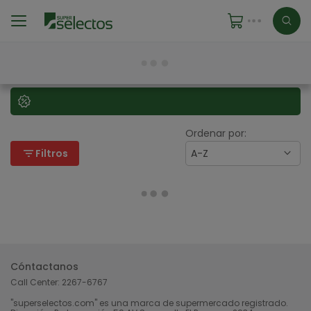
Ordenar por:
filter_list
Filtros
A-Z
Cóntactanos
Call Center:
2267-6767
"superselectos.com" es una marca de supermercado registrado.