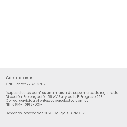
Cóntactanos
Call Center:
2267-6767
"superselectos.com" es una marca de supermercado registrado.
Dirección: Prolongación 59 AV Sur y calle El Progreso 2934.
Correo: servicioalcliente@superselectos.com.sv
NIT: 0614-110169-001-1
Derechos Reservados 2023 Calleja, S.A de C.V.