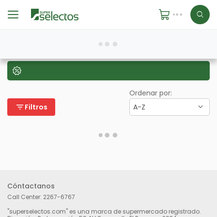
Ordenar por:
filter_list
Filtros
A-Z
Cóntactanos
Call Center:
2267-6767
"superselectos.com" es una marca de supermercado registrado.