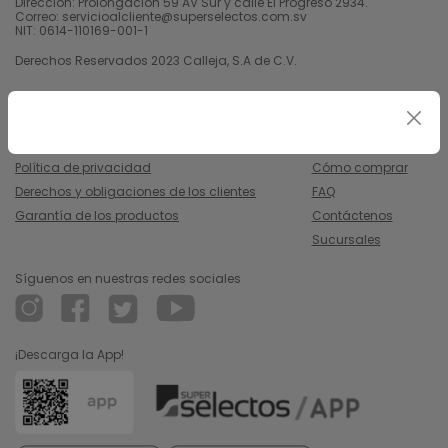
Dirección: Prolongación 59 AV Sur y calle El Progreso 2934.
Correo: servicioalcliente@superselectos.com.sv
NIT: 0614-110169-001-1
Derechos Reservados 2023 Calleja, S.A de C.V.
Legal
Información
Uso y condiciones
Nosotros
Política de privacidad
Cómo comprar
Derechos y obligaciones de los clientes
FAQ
Garantía de los productos
Contáctenos
Sucursales
Síguenos en nuestras redes sociales
¡Descarga la App!