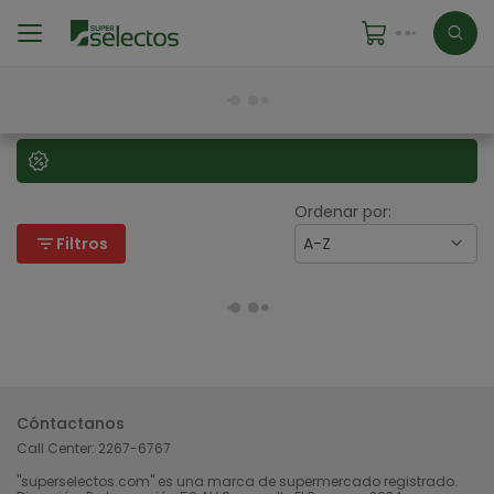
Ordenar por:
filter_list
Filtros
A-Z
Cóntactanos
Call Center:
2267-6767
"superselectos.com" es una marca de supermercado registrado.