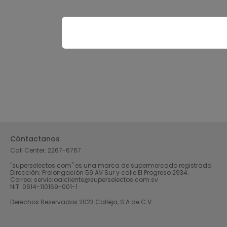
Cóntactanos
Call Center:
2267-6767
"superselectos.com" es una marca de supermercado registrado.
Dirección: Prolongación 59 AV Sur y calle El Progreso 2934.
Correo: servicioalcliente@superselectos.com.sv
NIT: 0614-110169-001-1
Derechos Reservados 2023 Calleja, S.A de C.V.