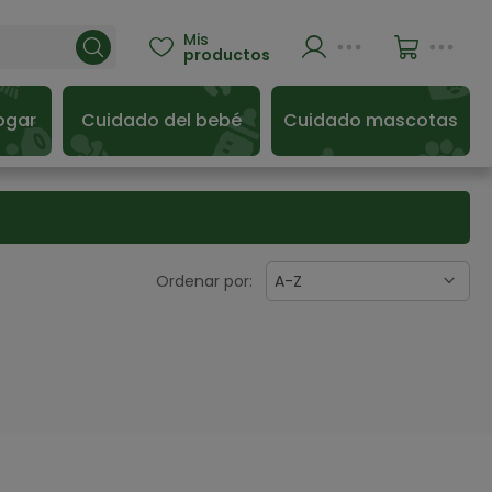
Mis

productos
ogar
Cuidado del bebé
Cuidado mascotas
Ordenar por:
A-Z