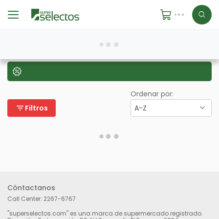
Ordenar por:
filter_list
Filtros
A-Z
Cóntactanos
Call Center:
2267-6767
"superselectos.com" es una marca de supermercado registrado.